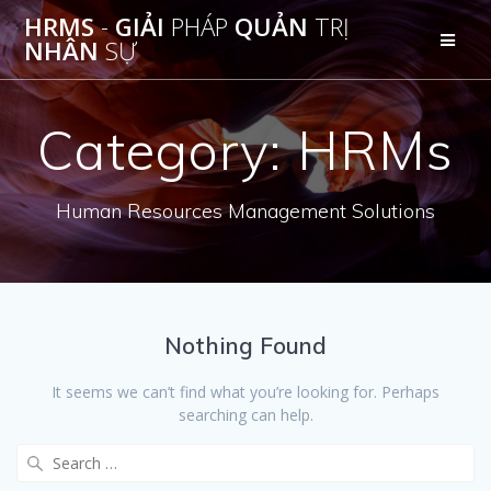
Skip
HRMS
-
GIẢI
PHÁP
QUẢN
TRỊ
to
NHÂN
SỰ
content
Category: HRMs
Human Resources Management Solutions
Nothing Found
It seems we can’t find what you’re looking for. Perhaps
searching can help.
Search
for: